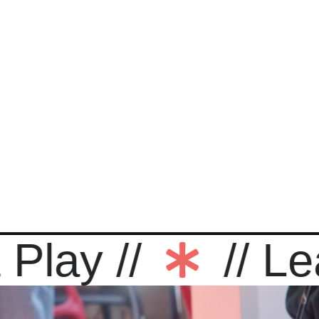
y //
// Learn