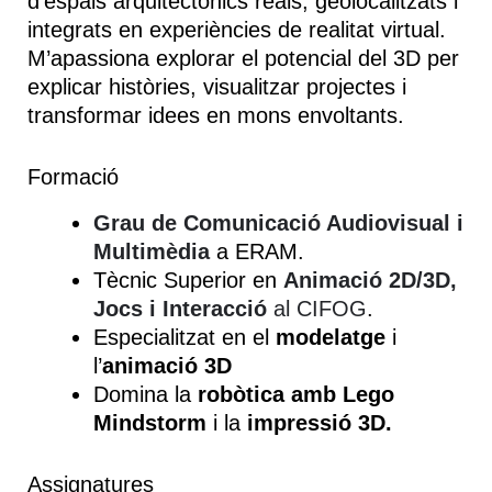
d’espais arquitectònics reals, geolocalitzats i
integrats en experiències de realitat virtual.
M’apassiona explorar el potencial del 3D per
explicar històries, visualitzar projectes i
transformar idees en mons envoltants.
Formació
Grau de Comunicació Audiovisual i
Multimèdia
a ERAM.
Tècnic Superior en
Animació 2D/3D,
Jocs i Interacció
al CIFOG
.
Especialitzat en el
modelatge
i
l’
animació 3D
Domina la
robòtica amb Lego
Mindstorm
i la
impressió 3D.
Assignatures