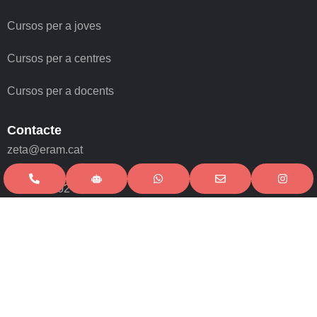
Cursos per a joves
Cursos per a centres
Cursos per a docents
Contacte
zeta@eram.cat
+34 972 402 258
+34 618 49 27 39 (Whatsapp)
Visita'ns
Atenció de 8:30 a